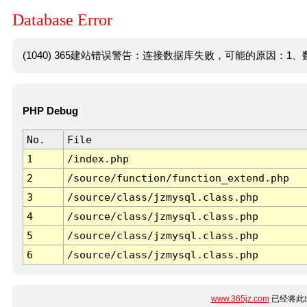
Database Error
(1040) 365建站错误警告：连接数据库失败，可能的原因：1、数
PHP Debug
No.
File
1
/index.php
2
/source/function/function_extend.php
3
/source/class/jzmysql.class.php
4
/source/class/jzmysql.class.php
5
/source/class/jzmysql.class.php
6
/source/class/jzmysql.class.php
www.365jz.com
已经将此