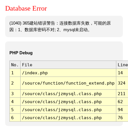
Database Error
(1040) 365建站错误警告：连接数据库失败，可能的原
因：1、数据库密码不对; 2、mysql未启动。
PHP Debug
No.
File
Line
1
/index.php
14
2
/source/function/function_extend.php
324
3
/source/class/jzmysql.class.php
211
4
/source/class/jzmysql.class.php
62
5
/source/class/jzmysql.class.php
94
6
/source/class/jzmysql.class.php
76