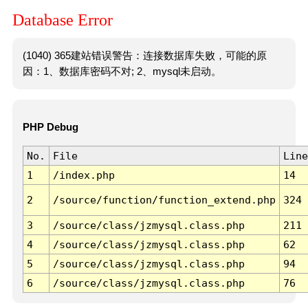
Database Error
(1040) 365建站错误警告：连接数据库失败，可能的原
因：1、数据库密码不对; 2、mysql未启动。
PHP Debug
No.
File
Line
1
/index.php
14
2
/source/function/function_extend.php
324
3
/source/class/jzmysql.class.php
211
4
/source/class/jzmysql.class.php
62
5
/source/class/jzmysql.class.php
94
6
/source/class/jzmysql.class.php
76