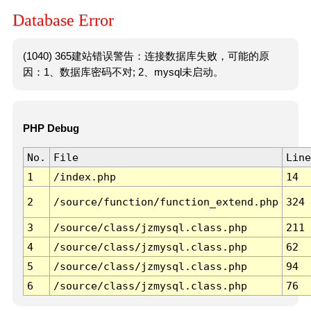
Database Error
(1040) 365建站错误警告：连接数据库失败，可能的原
因：1、数据库密码不对; 2、mysql未启动。
PHP Debug
No.
File
Line
1
/index.php
14
2
/source/function/function_extend.php
324
3
/source/class/jzmysql.class.php
211
4
/source/class/jzmysql.class.php
62
5
/source/class/jzmysql.class.php
94
6
/source/class/jzmysql.class.php
76