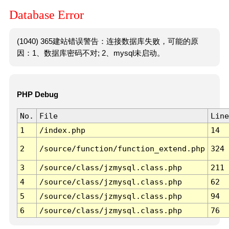
Database Error
(1040) 365建站错误警告：连接数据库失败，可能的原
因：1、数据库密码不对; 2、mysql未启动。
PHP Debug
No.
File
Line
1
/index.php
14
2
/source/function/function_extend.php
324
3
/source/class/jzmysql.class.php
211
4
/source/class/jzmysql.class.php
62
5
/source/class/jzmysql.class.php
94
6
/source/class/jzmysql.class.php
76