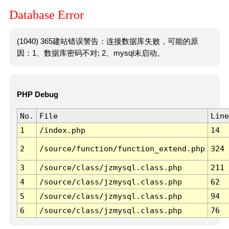
Database Error
(1040) 365建站错误警告：连接数据库失败，可能的原
因：1、数据库密码不对; 2、mysql未启动。
PHP Debug
No.
File
Line
1
/index.php
14
2
/source/function/function_extend.php
324
3
/source/class/jzmysql.class.php
211
4
/source/class/jzmysql.class.php
62
5
/source/class/jzmysql.class.php
94
6
/source/class/jzmysql.class.php
76