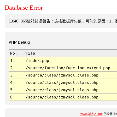
Database Error
(1040) 365建站错误警告：连接数据库失败，可能的原因：1、数
PHP Debug
No.
File
1
/index.php
2
/source/function/function_extend.php
3
/source/class/jzmysql.class.php
4
/source/class/jzmysql.class.php
5
/source/class/jzmysql.class.php
6
/source/class/jzmysql.class.php
www.365jz.com
已经将此