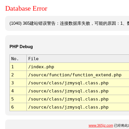
Database Error
(1040) 365建站错误警告：连接数据库失败，可能的原因：1、数
PHP Debug
No.
File
1
/index.php
2
/source/function/function_extend.php
3
/source/class/jzmysql.class.php
4
/source/class/jzmysql.class.php
5
/source/class/jzmysql.class.php
6
/source/class/jzmysql.class.php
www.365jz.com
已经将此