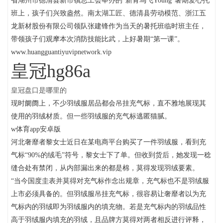
省湖州市德清县新市镇总工会举办的“新青鸟飞Young”暑期爱心托
班上，孩子们兴致盎然。南太湖工匠、德清县劳动模范、浙江五
龙新材股份有限公司领队张建锋作为当天的暑托班临时班主任，
带领孩子们观摩本次消防技能比武，上好暑期“第一课”。
www.huangguantiyuvipnetwork.vip
皇冠hg86a
皇冠盘口是哪里的
现时阛阓上，不少羽绒服居品都会吊挂充气标，直不雅地展现其
使用的羽绒材质。但一些羽绒服的充气标逃匿猫腻。
w体育app安卓版
河北奢靡者黎女士近日在某电商平台购买了一件羽绒服，看到充
气标“90%的绒毛”符号，黎女士下了单。但收到货后，她发现一稔
缝合处有禁闭，从内部漏出来的都是棉，莫得发现羽绒要素。
“当今国度圭表并莫得对充气标作念出规章，充气标也不是羽绒服
上市必须具备的。但羽绒服吊挂充气标，很容易让奢靡者以为充
气标内的羽绒即为羽绒服内的填充物。若是充气标内的羽绒品性
高于羽绒服内填充的羽绒，且品牌方莫得对两者相反进行评释，