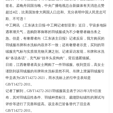
签名。孟晚舟回国当晚，中央广播电视总台新媒体有关消息点赞
超过4亿，比美国加拿大两国人口总和。充分表明中国人民意志可
欺、不可违！
中工网讯 （工东谈主日报-中工网记者郜亚章）近日，宇宙多地际
遇寒潮天气，选购防寒御寒的羽绒服成为不少奢靡者确当务之
急。但是，有奢靡者向《工东谈主日报》记者反应，我方购买的
羽绒服吊牌和水洗标内容并不一致；还有奢靡者示意，买到的羽
绒服充气标与实质填充物天渊之别。记者采访发现，吊牌和水洗
标“各说各话”，充气标“挂羊头卖狗肉”，背后逃匿猫腻。
日前，江西奢靡者高女士网购了一件羽绒服。收到货后，高女士
谨防到该羽绒服的吊牌和水洗标居然不同。吊牌上泄漏羽绒服引
申圭表为GB/T14272-2021，而水洗标上的引申圭表却是
GB/T14272-2011。
记者了解到，GB/T14272-2021羽绒服装圭表于2021年3月9日发
布，其对羽绒品性条件、羽绒种类标注、裁缝防钻绒性的测试与
评价等进行了完善和提高。该圭表已皆备替代了旧圭表
GB/T14272-2011。