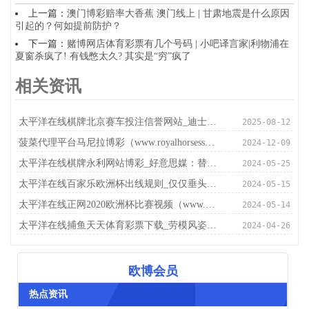
上一篇：
澳门博彩赔率大香蕉 澳门线上 | 甘肃地震是什么原因
引起的？何如提前防护？
下一篇：
赌博网店体育彩票有几个号码 | 小吧译言家|利物浦在
夏窗杀疯了! 有钱憋太久? 其实是“穷”疯了
相关资讯
太平洋在线棋牌北京赛车投注信誉网站_迪士尼“热力跟踪”收复运营！此前或因小孩跳车停运
2025-08-12
菠菜代理平台马尼拉博彩（www.royalhorsessitehub.com）
2024-12-09
太平洋在线棋牌永利网站博彩_好意思媒：替代者已找到，好意思已与中国完成脱钩！马斯克扯下“遮羞布”
2024-05-25
太平洋在线百家乐欧洲杯出线规则_仅仅垂头那一秒钟，效用&ldquo;砰&rdquo;的一声追尾大货车
2024-05-15
太平洋在线正网2020欧洲杯比赛视频（www.duxzi.com）
2024-05-14
太平洋在线捕鱼天天体育彩票下载_劳模风姿·2023年湖北五一处事奖章｜陈博：90后“数字工匠”！冠军是这么真金不怕火成的
2024-04-26
欧博会员
热点资讯