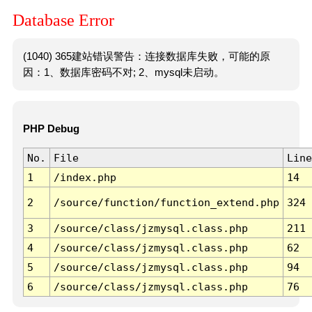
Database Error
(1040) 365建站错误警告：连接数据库失败，可能的原
因：1、数据库密码不对; 2、mysql未启动。
PHP Debug
No.
File
Line
1
/index.php
14
2
/source/function/function_extend.php
324
3
/source/class/jzmysql.class.php
211
4
/source/class/jzmysql.class.php
62
5
/source/class/jzmysql.class.php
94
6
/source/class/jzmysql.class.php
76