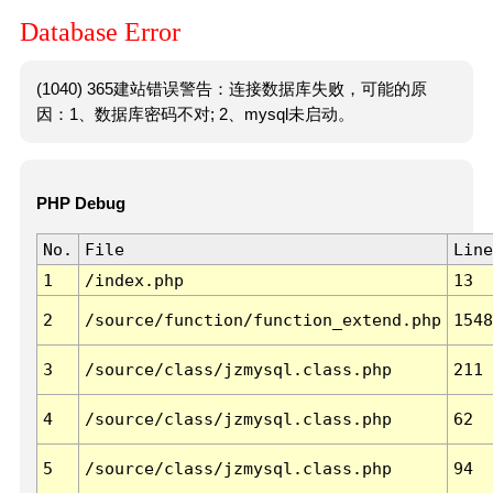
Database Error
(1040) 365建站错误警告：连接数据库失败，可能的原
因：1、数据库密码不对; 2、mysql未启动。
PHP Debug
No.
File
Line
1
/index.php
13
2
/source/function/function_extend.php
1548
3
/source/class/jzmysql.class.php
211
4
/source/class/jzmysql.class.php
62
5
/source/class/jzmysql.class.php
94