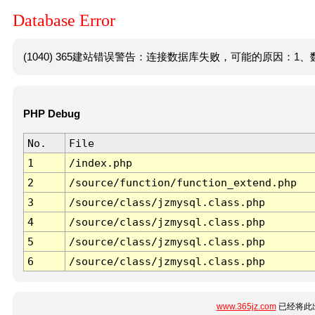
Database Error
(1040) 365建站错误警告：连接数据库失败，可能的原因：1、数
PHP Debug
No.
File
1
/index.php
2
/source/function/function_extend.php
3
/source/class/jzmysql.class.php
4
/source/class/jzmysql.class.php
5
/source/class/jzmysql.class.php
6
/source/class/jzmysql.class.php
www.365jz.com
已经将此