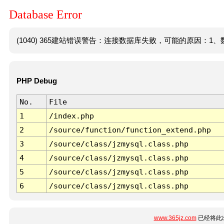
Database Error
(1040) 365建站错误警告：连接数据库失败，可能的原因：1、数
PHP Debug
No.
File
1
/index.php
2
/source/function/function_extend.php
3
/source/class/jzmysql.class.php
4
/source/class/jzmysql.class.php
5
/source/class/jzmysql.class.php
6
/source/class/jzmysql.class.php
www.365jz.com
已经将此