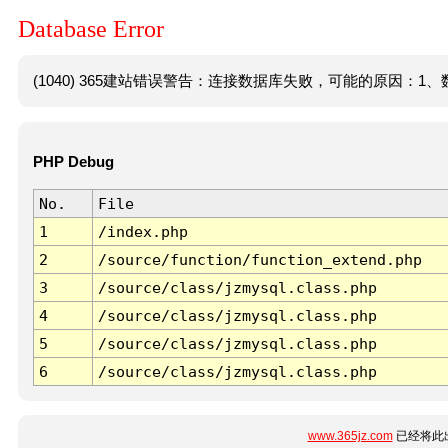
Database Error
(1040) 365建站错误警告：连接数据库失败，可能的原因：1、数
PHP Debug
No.
File
1
/index.php
2
/source/function/function_extend.php
3
/source/class/jzmysql.class.php
4
/source/class/jzmysql.class.php
5
/source/class/jzmysql.class.php
6
/source/class/jzmysql.class.php
www.365jz.com
已经将此