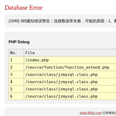
Database Error
(1040) 365建站错误警告：连接数据库失败，可能的原因：1、数
PHP Debug
No.
File
1
/index.php
2
/source/function/function_extend.php
3
/source/class/jzmysql.class.php
4
/source/class/jzmysql.class.php
5
/source/class/jzmysql.class.php
6
/source/class/jzmysql.class.php
www.365jz.com
已经将此