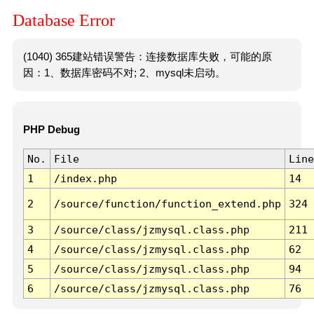
Database Error
(1040) 365建站错误警告：连接数据库失败，可能的原
因：1、数据库密码不对; 2、mysql未启动。
PHP Debug
No.
File
Line
1
/index.php
14
2
/source/function/function_extend.php
324
3
/source/class/jzmysql.class.php
211
4
/source/class/jzmysql.class.php
62
5
/source/class/jzmysql.class.php
94
6
/source/class/jzmysql.class.php
76