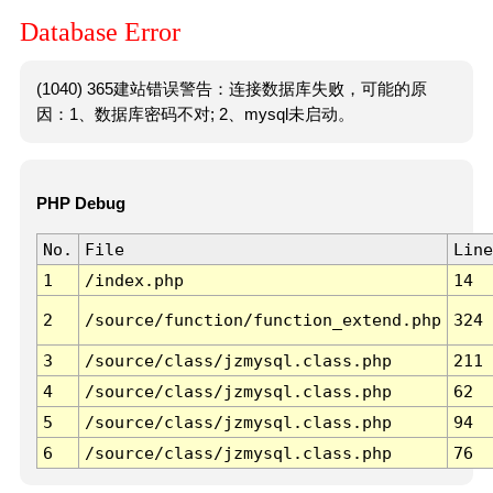
Database Error
(1040) 365建站错误警告：连接数据库失败，可能的原
因：1、数据库密码不对; 2、mysql未启动。
PHP Debug
No.
File
Line
1
/index.php
14
2
/source/function/function_extend.php
324
3
/source/class/jzmysql.class.php
211
4
/source/class/jzmysql.class.php
62
5
/source/class/jzmysql.class.php
94
6
/source/class/jzmysql.class.php
76