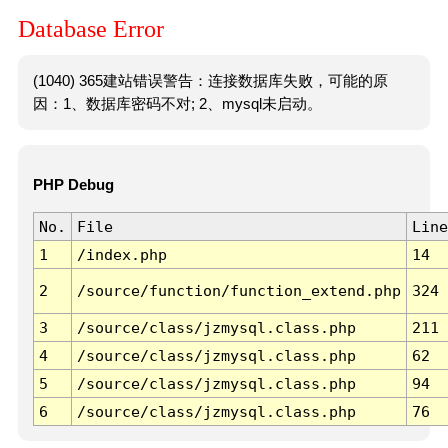
Database Error
(1040) 365建站错误警告：连接数据库失败，可能的原
因：1、数据库密码不对; 2、mysql未启动。
PHP Debug
No.
File
Line
1
/index.php
14
2
/source/function/function_extend.php
324
3
/source/class/jzmysql.class.php
211
4
/source/class/jzmysql.class.php
62
5
/source/class/jzmysql.class.php
94
6
/source/class/jzmysql.class.php
76