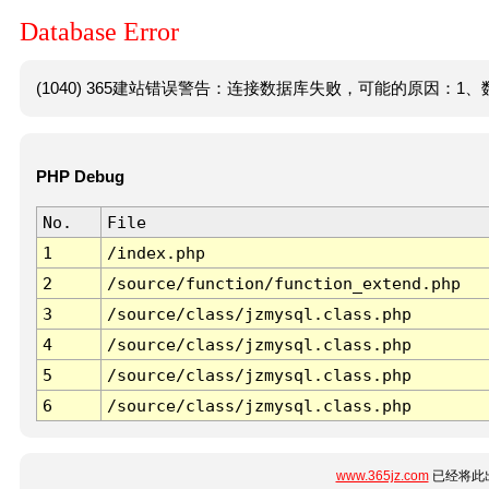
Database Error
(1040) 365建站错误警告：连接数据库失败，可能的原因：1、数
PHP Debug
No.
File
1
/index.php
2
/source/function/function_extend.php
3
/source/class/jzmysql.class.php
4
/source/class/jzmysql.class.php
5
/source/class/jzmysql.class.php
6
/source/class/jzmysql.class.php
www.365jz.com
已经将此