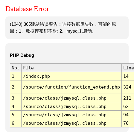
Database Error
(1040) 365建站错误警告：连接数据库失败，可能的原
因：1、数据库密码不对; 2、mysql未启动。
PHP Debug
No.
File
Line
1
/index.php
14
2
/source/function/function_extend.php
324
3
/source/class/jzmysql.class.php
211
4
/source/class/jzmysql.class.php
62
5
/source/class/jzmysql.class.php
94
6
/source/class/jzmysql.class.php
76