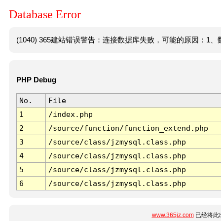
Database Error
(1040) 365建站错误警告：连接数据库失败，可能的原因：1、数
PHP Debug
No.
File
1
/index.php
2
/source/function/function_extend.php
3
/source/class/jzmysql.class.php
4
/source/class/jzmysql.class.php
5
/source/class/jzmysql.class.php
6
/source/class/jzmysql.class.php
www.365jz.com
已经将此