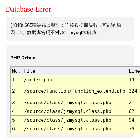
Database Error
(1040) 365建站错误警告：连接数据库失败，可能的原
因：1、数据库密码不对; 2、mysql未启动。
PHP Debug
No.
File
Line
1
/index.php
14
2
/source/function/function_extend.php
324
3
/source/class/jzmysql.class.php
211
4
/source/class/jzmysql.class.php
62
5
/source/class/jzmysql.class.php
94
6
/source/class/jzmysql.class.php
76