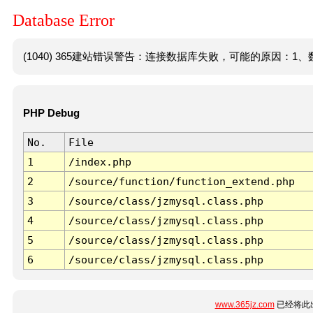
Database Error
(1040) 365建站错误警告：连接数据库失败，可能的原因：1、数
PHP Debug
No.
File
1
/index.php
2
/source/function/function_extend.php
3
/source/class/jzmysql.class.php
4
/source/class/jzmysql.class.php
5
/source/class/jzmysql.class.php
6
/source/class/jzmysql.class.php
www.365jz.com
已经将此