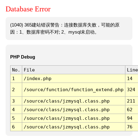
Database Error
(1040) 365建站错误警告：连接数据库失败，可能的原
因：1、数据库密码不对; 2、mysql未启动。
PHP Debug
No.
File
Line
1
/index.php
14
2
/source/function/function_extend.php
324
3
/source/class/jzmysql.class.php
211
4
/source/class/jzmysql.class.php
62
5
/source/class/jzmysql.class.php
94
6
/source/class/jzmysql.class.php
76