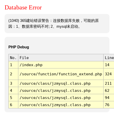
Database Error
(1040) 365建站错误警告：连接数据库失败，可能的原
因：1、数据库密码不对; 2、mysql未启动。
PHP Debug
No.
File
Line
1
/index.php
14
2
/source/function/function_extend.php
324
3
/source/class/jzmysql.class.php
211
4
/source/class/jzmysql.class.php
62
5
/source/class/jzmysql.class.php
94
6
/source/class/jzmysql.class.php
76