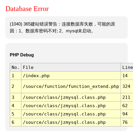
Database Error
(1040) 365建站错误警告：连接数据库失败，可能的原
因：1、数据库密码不对; 2、mysql未启动。
PHP Debug
No.
File
Line
1
/index.php
14
2
/source/function/function_extend.php
324
3
/source/class/jzmysql.class.php
211
4
/source/class/jzmysql.class.php
62
5
/source/class/jzmysql.class.php
94
6
/source/class/jzmysql.class.php
76