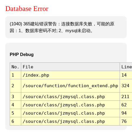
Database Error
(1040) 365建站错误警告：连接数据库失败，可能的原
因：1、数据库密码不对; 2、mysql未启动。
PHP Debug
No.
File
Line
1
/index.php
14
2
/source/function/function_extend.php
324
3
/source/class/jzmysql.class.php
211
4
/source/class/jzmysql.class.php
62
5
/source/class/jzmysql.class.php
94
6
/source/class/jzmysql.class.php
76