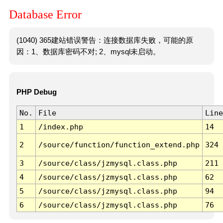
Database Error
(1040) 365建站错误警告：连接数据库失败，可能的原
因：1、数据库密码不对; 2、mysql未启动。
PHP Debug
No.
File
Line
1
/index.php
14
2
/source/function/function_extend.php
324
3
/source/class/jzmysql.class.php
211
4
/source/class/jzmysql.class.php
62
5
/source/class/jzmysql.class.php
94
6
/source/class/jzmysql.class.php
76