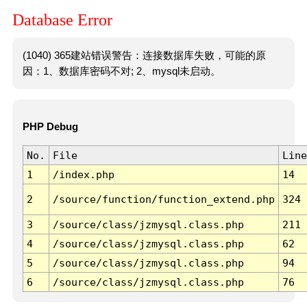
Database Error
(1040) 365建站错误警告：连接数据库失败，可能的原
因：1、数据库密码不对; 2、mysql未启动。
PHP Debug
No.
File
Line
1
/index.php
14
2
/source/function/function_extend.php
324
3
/source/class/jzmysql.class.php
211
4
/source/class/jzmysql.class.php
62
5
/source/class/jzmysql.class.php
94
6
/source/class/jzmysql.class.php
76