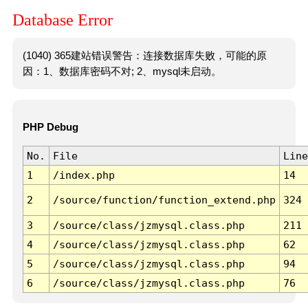
Database Error
(1040) 365建站错误警告：连接数据库失败，可能的原
因：1、数据库密码不对; 2、mysql未启动。
PHP Debug
No.
File
Line
1
/index.php
14
2
/source/function/function_extend.php
324
3
/source/class/jzmysql.class.php
211
4
/source/class/jzmysql.class.php
62
5
/source/class/jzmysql.class.php
94
6
/source/class/jzmysql.class.php
76