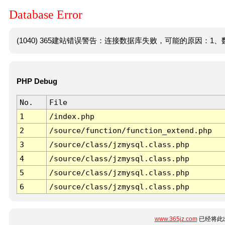
Database Error
(1040) 365建站错误警告：连接数据库失败，可能的原因：1、数
PHP Debug
No.
File
1
/index.php
2
/source/function/function_extend.php
3
/source/class/jzmysql.class.php
4
/source/class/jzmysql.class.php
5
/source/class/jzmysql.class.php
6
/source/class/jzmysql.class.php
www.365jz.com
已经将此