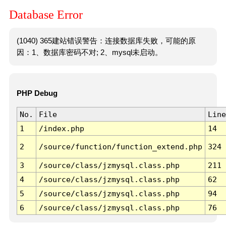
Database Error
(1040) 365建站错误警告：连接数据库失败，可能的原
因：1、数据库密码不对; 2、mysql未启动。
PHP Debug
No.
File
Line
1
/index.php
14
2
/source/function/function_extend.php
324
3
/source/class/jzmysql.class.php
211
4
/source/class/jzmysql.class.php
62
5
/source/class/jzmysql.class.php
94
6
/source/class/jzmysql.class.php
76