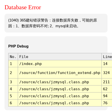
Database Error
(1040) 365建站错误警告：连接数据库失败，可能的原
因：1、数据库密码不对; 2、mysql未启动。
PHP Debug
No.
File
Line
1
/index.php
14
2
/source/function/function_extend.php
324
3
/source/class/jzmysql.class.php
211
4
/source/class/jzmysql.class.php
62
5
/source/class/jzmysql.class.php
94
6
/source/class/jzmysql.class.php
76