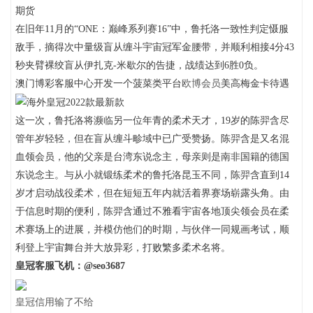
期货
在旧年11月的“ONE：巅峰系列赛16”中，鲁托洛一致性判定慑服
敌手，摘得次中量级盲从缠斗宇宙冠军金腰带，并顺利相接4分43
秒夹臂裸绞盲从伊扎克-米歇尔的告捷，战绩达到6胜0负。
澳门博彩客服中心开发一个菠菜类平台
欧博会员
美高梅金卡待遇
这一次，鲁托洛将濒临另一位年青的柔术天才，19岁的陈羿含尽
管年岁轻轻，但在盲从缠斗畛域中已广受赞扬。陈羿含是又名混
血领会员，他的父亲是台湾东说念主，母亲则是南非国籍的德国
东说念主。与从小就锻练柔术的鲁托洛昆玉不同，陈羿含直到14
岁才启动战役柔术，但在短短五年内就活着界赛场崭露头角。由
于信息时期的便利，陈羿含通过不雅看宇宙各地顶尖领会员在柔
术赛场上的进展，并模仿他们的时期，与伙伴一同规画考试，顺
利登上宇宙舞台并大放异彩，打败繁多柔术名将。
皇冠客服飞机：@seo3687
皇冠信用输了不给