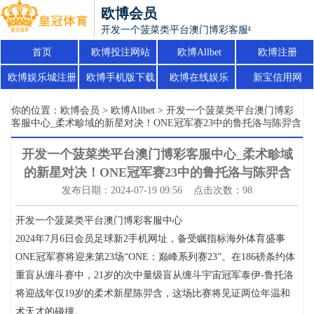
欧博会员
开发一个菠菜类平台澳门博彩客服中心_柔术畛域
首页
欧博投注网站
欧博Allbet
欧博注册
欧博娱乐城注册
欧博手机版下载
欧博在线娱乐
新宝信用网
你的位置：
欧博会员
>
欧博Allbet
> 开发一个菠菜类平台澳门博彩
客服中心_柔术畛域的新星对决！ONE冠军赛23中的鲁托洛与陈羿含
开发一个菠菜类平台澳门博彩客服中心_柔术畛域
的新星对决！ONE冠军赛23中的鲁托洛与陈羿含
发布日期：2024-07-19 09:56 点击次数：98
开发一个菠菜类平台澳门博彩客服中心
2024年7月6日会员足球新2手机网址，备受瞩指标海外体育盛事
ONE冠军赛将迎来第23场“ONE：巅峰系列赛23”。在186磅条约体
重盲从缠斗赛中，21岁的次中量级盲从缠斗宇宙冠军泰伊-鲁托洛
将迎战年仅19岁的柔术新星陈羿含，这场比赛将见证两位年温和
术天才的碰撞。