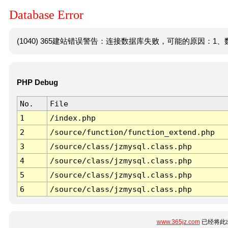
Database Error
(1040) 365建站错误警告：连接数据库失败，可能的原因：1、数
PHP Debug
No.
File
1
/index.php
2
/source/function/function_extend.php
3
/source/class/jzmysql.class.php
4
/source/class/jzmysql.class.php
5
/source/class/jzmysql.class.php
6
/source/class/jzmysql.class.php
www.365jz.com
已经将此