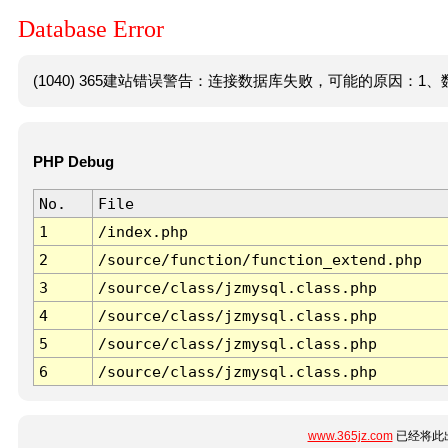
Database Error
(1040) 365建站错误警告：连接数据库失败，可能的原因：1、数
PHP Debug
No.
File
1
/index.php
2
/source/function/function_extend.php
3
/source/class/jzmysql.class.php
4
/source/class/jzmysql.class.php
5
/source/class/jzmysql.class.php
6
/source/class/jzmysql.class.php
www.365jz.com
已经将此