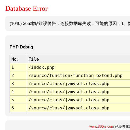
Database Error
(1040) 365建站错误警告：连接数据库失败，可能的原因：1、数
PHP Debug
No.
File
1
/index.php
2
/source/function/function_extend.php
3
/source/class/jzmysql.class.php
4
/source/class/jzmysql.class.php
5
/source/class/jzmysql.class.php
6
/source/class/jzmysql.class.php
www.365jz.com
已经将此