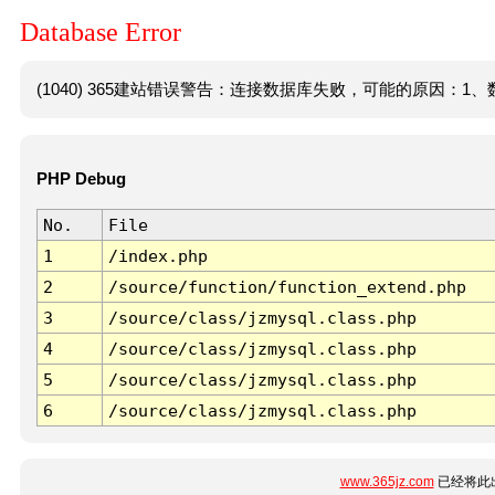
Database Error
(1040) 365建站错误警告：连接数据库失败，可能的原因：1、数
PHP Debug
No.
File
1
/index.php
2
/source/function/function_extend.php
3
/source/class/jzmysql.class.php
4
/source/class/jzmysql.class.php
5
/source/class/jzmysql.class.php
6
/source/class/jzmysql.class.php
www.365jz.com
已经将此