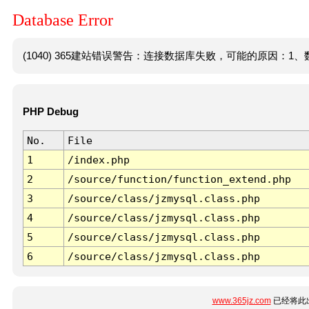
Database Error
(1040) 365建站错误警告：连接数据库失败，可能的原因：1、数
PHP Debug
No.
File
1
/index.php
2
/source/function/function_extend.php
3
/source/class/jzmysql.class.php
4
/source/class/jzmysql.class.php
5
/source/class/jzmysql.class.php
6
/source/class/jzmysql.class.php
www.365jz.com
已经将此