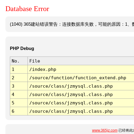
Database Error
(1040) 365建站错误警告：连接数据库失败，可能的原因：1、数
PHP Debug
No.
File
1
/index.php
2
/source/function/function_extend.php
3
/source/class/jzmysql.class.php
4
/source/class/jzmysql.class.php
5
/source/class/jzmysql.class.php
6
/source/class/jzmysql.class.php
www.365jz.com
已经将此