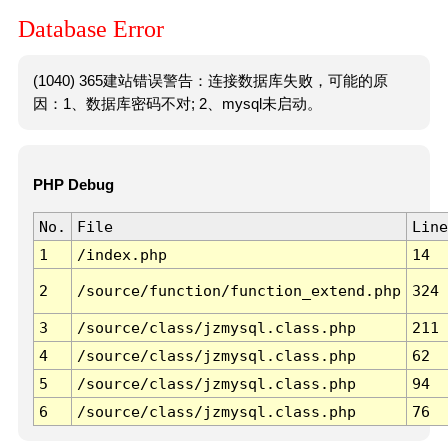
Database Error
(1040) 365建站错误警告：连接数据库失败，可能的原
因：1、数据库密码不对; 2、mysql未启动。
PHP Debug
No.
File
Line
1
/index.php
14
2
/source/function/function_extend.php
324
3
/source/class/jzmysql.class.php
211
4
/source/class/jzmysql.class.php
62
5
/source/class/jzmysql.class.php
94
6
/source/class/jzmysql.class.php
76