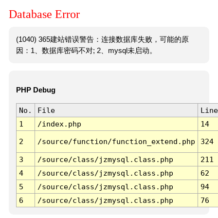
Database Error
(1040) 365建站错误警告：连接数据库失败，可能的原
因：1、数据库密码不对; 2、mysql未启动。
PHP Debug
No.
File
Line
1
/index.php
14
2
/source/function/function_extend.php
324
3
/source/class/jzmysql.class.php
211
4
/source/class/jzmysql.class.php
62
5
/source/class/jzmysql.class.php
94
6
/source/class/jzmysql.class.php
76