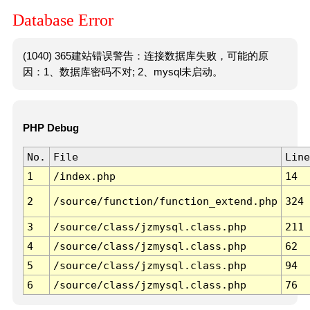
Database Error
(1040) 365建站错误警告：连接数据库失败，可能的原
因：1、数据库密码不对; 2、mysql未启动。
PHP Debug
No.
File
Line
1
/index.php
14
2
/source/function/function_extend.php
324
3
/source/class/jzmysql.class.php
211
4
/source/class/jzmysql.class.php
62
5
/source/class/jzmysql.class.php
94
6
/source/class/jzmysql.class.php
76