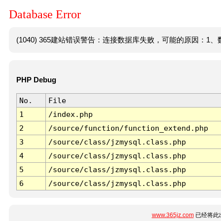
Database Error
(1040) 365建站错误警告：连接数据库失败，可能的原因：1、数
PHP Debug
No.
File
1
/index.php
2
/source/function/function_extend.php
3
/source/class/jzmysql.class.php
4
/source/class/jzmysql.class.php
5
/source/class/jzmysql.class.php
6
/source/class/jzmysql.class.php
www.365jz.com
已经将此